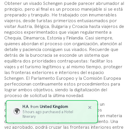
Obtener un visado Schengen puede parecer abrumador al
principio, pero al final es un proceso manejable si se está
preparado y tranquilo. He trabajado con innumerables
viajeros, desde turistas primerizos entusiasmados por
visitar Austria, Bélgica, Bulgaria y Croacia hasta viajeros de
negocios experimentados que viajan regularmente a
Chequia, Dinamarca, Estonia y Finlandia. Casi siempre,
quienes abordan el proceso con organización, atención al
detalle y paciencia consiguen sus visados. Recuerde que
detrás de la burocracia se esconde un sistema que
equilibra dos prioridades contrapuestas: facilitar los
viajes y el turismo legítimos y, al mismo tiempo, proteger
las fronteras exteriores e interiores del espacio
Schengen. El Parlamento Europeo y la Comisión Europea
perfeccionan continuamente estos procedimientos para
lograr ambos objetivos, siendo la digitalización del
proceso de solicitud la última novedad.
No olvide que un visado Schengen es más que un
×
H.A.
from
United Kingdom
documento de viaje: es la clave para uno de los
🌍
5 hours ago
purchased a
Hotel
experimentos más extraordinarios del mundo en materia
Itinerary
de apertura de fronteras y libertad de movimiento. Una
vez aprobado, podrá cruzar las fronteras interiores entre